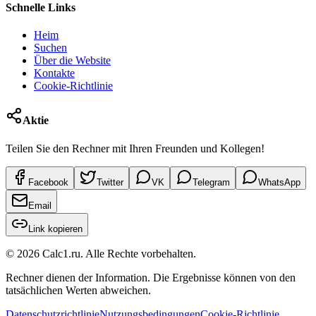
Schnelle Links
Heim
Suchen
Über die Website
Kontakte
Cookie-Richtlinie
Aktie
Teilen Sie den Rechner mit Ihren Freunden und Kollegen!
Facebook
Twitter
VK
Telegram
WhatsApp
Email
Link kopieren
©
2026
Calc1.ru.
Alle Rechte vorbehalten.
Rechner dienen der Information. Die Ergebnisse können von den
tatsächlichen Werten abweichen.
Datenschutzrichtlinie
Nutzungsbedingungen
Cookie-Richtlinie