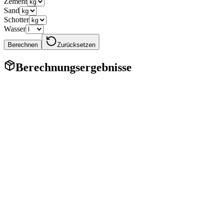
Zement
Sand
Schotter
Wasser
Berechnen
Zurücksetzen
Berechnungsergebnisse
Betonrechner online
Mit einem Online-Betonrechner können Sie die erforderliche Menge
an Zement, Sand, Schotter und Wasser berechnen, um eine
Betonmischung der gewünschten Marke herzustellen.
Berücksichtigt werden das Betonvolumen, die Betonsorte, die
Anteile der Komponenten und das Wasser-Zement-Verhältnis.
Der Betonrechner berechnet anhand präziser Formeln die Anzahl
der Komponenten unter Berücksichtigung der Betonsorte, der
Materialdichte und der Arbeitsbedingungen. Geeignet zur
Berechnung verschiedener Betonqualitäten: M100, M150, M200,
M250, M300, M400. Berechnungsformel: Bestandteile =
Betonvolumen × Dichte des Bestandteils × Anteil des Bestandteils /