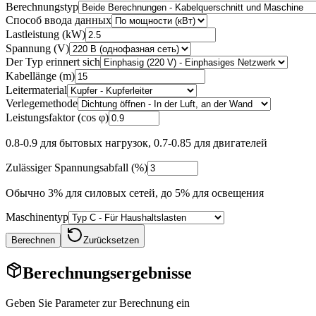
Berechnungstyp
Способ ввода данных
Lastleistung (kW)
Spannung (V)
Der Typ erinnert sich
Kabellänge (m)
Leitermaterial
Verlegemethode
Leistungsfaktor (cos φ)
0.8-0.9 для бытовых нагрузок, 0.7-0.85 для двигателей
Zulässiger Spannungsabfall (%)
Обычно 3% для силовых сетей, до 5% для освещения
Maschinentyp
Berechnen
Zurücksetzen
Berechnungsergebnisse
Geben Sie Parameter zur Berechnung ein