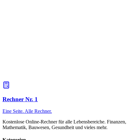
Wie berechnet man die Tage zwischen
Arztbesuchen?
Geben Sie als Startdatum das Datum des vorherigen Besuchs und
als Enddatum das Datum des nächsten Besuchs an. Der Rechner
zeigt den Abstand zwischen den Besuchen in Tagen an.
Ist es möglich, die Differenz für die Leihlaufzeit zu
berechnen?
Ja, geben Sie als Startdatum das Darlehenseingangsdatum und als
Enddatum das Enddatum des Darlehens an. Der Rechner zeigt die
Kreditlaufzeit in Tagen und anderen Einheiten an.
Rechner Nr. 1
Eine Seite. Alle Rechner.
Kostenlose Online-Rechner für alle Lebensbereiche. Finanzen,
Mathematik, Bauwesen, Gesundheit und vieles mehr.
Kategorien