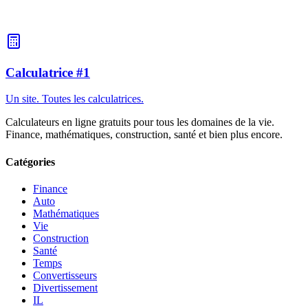
de 100 m², le coût du matériau sera d'environ 40 000 à 100 000
roubles. Les toitures souples sont plus chères que les toitures
ondulées, mais elles sont plus silencieuses.
Calculatrice #1
Un site. Toutes les calculatrices.
Calculateurs en ligne gratuits pour tous les domaines de la vie.
Finance, mathématiques, construction, santé et bien plus encore.
Catégories
Finance
Auto
Mathématiques
Vie
Construction
Santé
Temps
Convertisseurs
Divertissement
IL