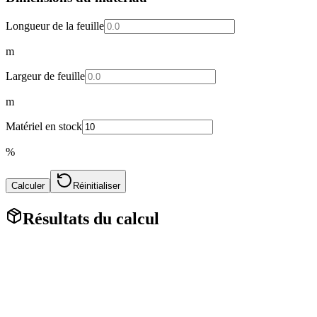
Longueur de la feuille
m
Largeur de feuille
m
Matériel en stock
%
Calculer
Réinitialiser
Résultats du calcul
Calculateur de toiture en ligne
Un calculateur de toiture en ligne vous aidera à calculer la surface
du toit, le nombre de feuilles de tuiles métalliques, de tôles ondulées