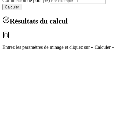
Commission de pool (%)
Calculer
Résultats du calcul
Entrez les paramètres de minage et cliquez sur « Calculer »
À propos du calculateur de hashrate pour
le minage
Un calculateur de hashrate en ligne pour le minage de
cryptomonnaies vous permet de calculer la rentabilité du minage en
tenant compte du hashrate de l'équipement, de la complexité du
réseau, de la récompense de bloc, des coûts d'électricité et de la
commission du pool. La calculatrice prend en charge diverses
crypto-monnaies et algorithmes de minage : Bitcoin (SHA-256),
Ethereum (Ethash), Litecoin (Scrypt) et autres.
Le calculateur calcule : la rentabilité minière (revenu par