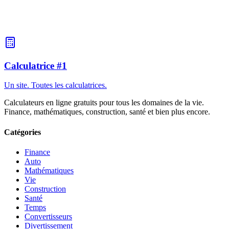
La dépréciation de l'équipement peut être prise en compte dans le
calcul du retour sur investissement. Ajoutez le coût de
l'amortissement à vos dépenses quotidiennes pour un calcul de
rentabilité plus précis.
Calculatrice #1
Un site. Toutes les calculatrices.
Calculateurs en ligne gratuits pour tous les domaines de la vie.
Finance, mathématiques, construction, santé et bien plus encore.
Catégories
Finance
Auto
Mathématiques
Vie
Construction
Santé
Temps
Convertisseurs
Divertissement