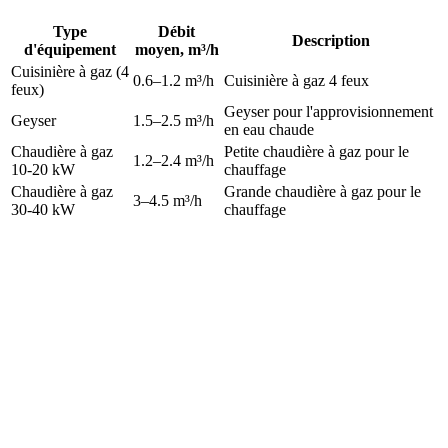
Type
Débit
Description
d'équipement
moyen, m³/h
Cuisinière à gaz (4
0.6
–
1.2
m³/h
Cuisinière à gaz 4 feux
feux)
Geyser pour l'approvisionnement
Geyser
1.5
–
2.5
m³/h
en eau chaude
Chaudière à gaz
Petite chaudière à gaz pour le
1.2
–
2.4
m³/h
10-20 kW
chauffage
Chaudière à gaz
Grande chaudière à gaz pour le
3
–
4.5
m³/h
30-40 kW
chauffage
À propos de la calculatrice
Le calculateur vous aidera à calculer la consommation et le coût du
gaz naturel en fonction de la destination, de la capacité des
équipements, de la durée de fonctionnement et des tarifs.
Le calculateur de consommation de gaz utilise des formules standard
pour calculer la consommation de gaz naturel. Le calcul est basé sur
la puissance de l'équipement, la durée de fonctionnement, l'efficacité
du système et le tarif du gaz. Formule : Consommation de gaz (m³/h)