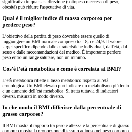
significativa in qualsiasi direzione (sottopeso o eccesso di peso,
obesità) può ridurre l'aspettativa di vita.
Qual è il miglior indice di massa corporea per
perdere peso?
L’obiettivo della perdita di peso dovrebbe essere quello di
raggiungere un BMI normale compreso tra 18,5 e 24,9. Il valore
target specifico dipende dalle caratteristiche individuali, dall'età, dal
sesso e dalle raccomandazioni del medico. È importante perdere
peso entro un range salutare, non un minimo.
Cos’è l’età metabolica e come è correlata al BMI?
L’età metabolica riflette il tasso metabolico rispetto all’età
cronologica. Un BMI elevato può indicare un metabolismo più lento
e un aumento dell’età metabolica. Si tratta tuttavia di indicatori
diversi, misurati in modo diverso.
In che modo il BMI differisce dalla percentuale di
grasso corporeo?
Il BMI mostra il rapporto tra peso e altezza e la percentuale di grasso
corporeo mostra la proporzione di tessuto adiposo nel peso corporeo