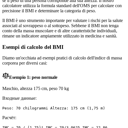
se il peso di una persona corrisponde alla sua altezza. Il nostro
calcolatore utilizza la formula standard dell'OMS per calcolare con
precisione il BMI e determinare la categoria di peso.
Il BMI è uno strumento importante per valutare i rischi per la salute
associati al sovrappeso o al sottopeso. Sebbene il BMI non tenga
conto della massa muscolare e di altre caratteristiche individuali,
rimane un indicatore ampiamente utilizzato in medicina e sanità.
Esempi di calcolo del BMI
Diamo un'occhiata ad esempi pratici di calcolo dell'indice di massa
corporea per diversi casi:
Esempio 1: peso normale
Maschio, altezza 175 cm, peso 70 kg
Входные данные:
Peso: 70 chilogrammi Altezza: 175 cm (1,75 m)
Расчёт:
IMC = 70 / (1,75)² IMC = 70/3,0625 IMC = 22,86