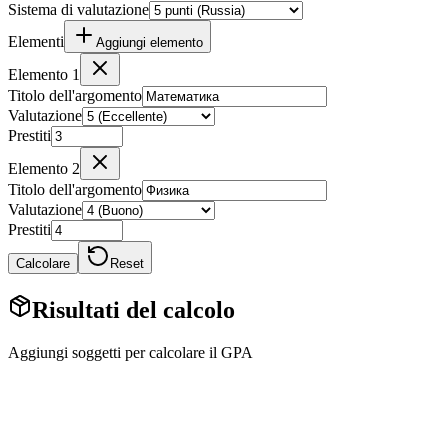
Sistema di valutazione
Elementi
Aggiungi elemento
Elemento 1
Titolo dell'argomento
Valutazione
Prestiti
Elemento 2
Titolo dell'argomento
Valutazione
Prestiti
Calcolare
Reset
Risultati del calcolo
Aggiungi soggetti per calcolare il GPA
Calcolatore dei voti online (GPA)