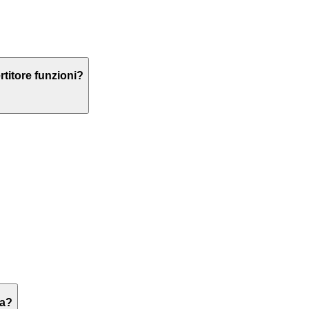
titore funzioni?
na?