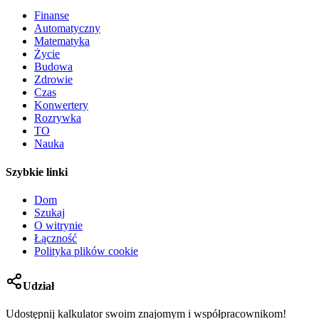
Finanse
Automatyczny
Matematyka
Życie
Budowa
Zdrowie
Czas
Konwertery
Rozrywka
TO
Nauka
Szybkie linki
Dom
Szukaj
O witrynie
Łączność
Polityka plików cookie
Udział
Udostępnij kalkulator swoim znajomym i współpracownikom!