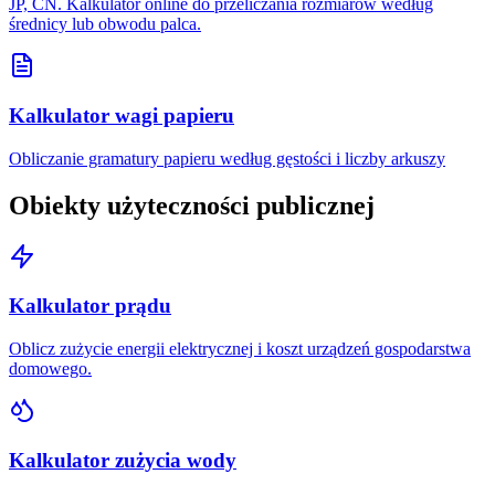
JP, CN. Kalkulator online do przeliczania rozmiarów według
średnicy lub obwodu palca.
Kalkulator wagi papieru
Obliczanie gramatury papieru według gęstości i liczby arkuszy
Obiekty użyteczności publicznej
Kalkulator prądu
Oblicz zużycie energii elektrycznej i koszt urządzeń gospodarstwa
domowego.
Kalkulator zużycia wody