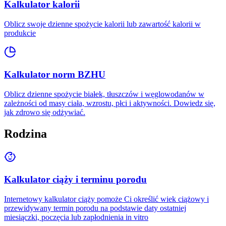
Kalkulator kalorii
Oblicz swoje dzienne spożycie kalorii lub zawartość kalorii w
produkcie
Kalkulator norm BZHU
Oblicz dzienne spożycie białek, tłuszczów i węglowodanów w
zależności od masy ciała, wzrostu, płci i aktywności. Dowiedz się,
jak zdrowo się odżywiać.
Rodzina
Kalkulator ciąży i terminu porodu
Internetowy kalkulator ciąży pomoże Ci określić wiek ciążowy i
przewidywany termin porodu na podstawie daty ostatniej
miesiączki, poczęcia lub zapłodnienia in vitro