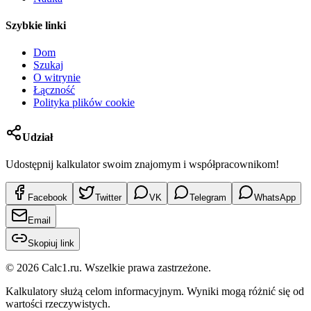
Szybkie linki
Dom
Szukaj
O witrynie
Łączność
Polityka plików cookie
Udział
Udostępnij kalkulator swoim znajomym i współpracownikom!
Facebook
Twitter
VK
Telegram
WhatsApp
Email
Skopiuj link
©
2026
Calc1.ru.
Wszelkie prawa zastrzeżone.
Kalkulatory służą celom informacyjnym. Wyniki mogą różnić się od
wartości rzeczywistych.