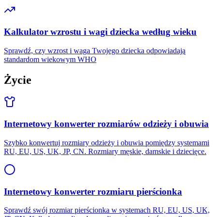
Kalkulator wzrostu i wagi dziecka według wieku
Sprawdź, czy wzrost i waga Twojego dziecka odpowiadają
standardom wiekowym WHO
Życie
Internetowy konwerter rozmiarów odzieży i obuwia
Szybko konwertuj rozmiary odzieży i obuwia pomiędzy systemami
RU, EU, US, UK, JP, CN. Rozmiary męskie, damskie i dziecięce.
Internetowy konwerter rozmiaru pierścionka
Sprawdź swój rozmiar pierścionka w systemach RU, EU, US, UK,