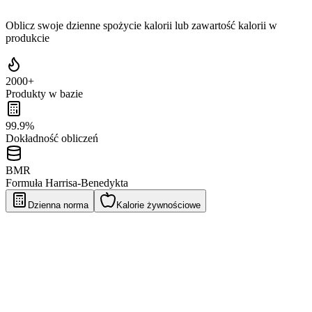
Oblicz swoje dzienne spożycie kalorii lub zawartość kalorii w
produkcie
2000+
Produkty w bazie
99.9%
Dokładność obliczeń
BMR
Formuła Harrisa-Benedykta
Dzienna norma
Kalorie żywnościowe
Podłoga
Człowiek
Kobieta
Wiek