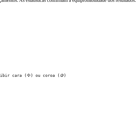
çamentos. As estatísticas confirmam a equiprobabilidade dos resultados.
ibir cara (🦅) ou coroa (🪙)