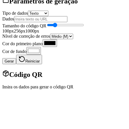
Parâmetros de geração
Tipo de dados
Dados
Tamanho do código QR
100px
256
px
1000px
Nível de correção de erros
Cor do primeiro plano
Cor de fundo
Gerar
Reiniciar
Código QR
Insira os dados para gerar o código QR
Gerador de código QR on-line
O gerador de código QR online permite criar códigos QR a partir de
vários tipos de dados: texto, URL, e-mail, telefone, SMS, Wi-Fi,
vCard. Personalize tamanho, cores, nível de correção de erros e