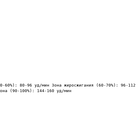
0-60%): 80-96 уд/мин Зона жиросжигания (60-70%): 96-112 
она (90-100%): 144-160 уд/мин