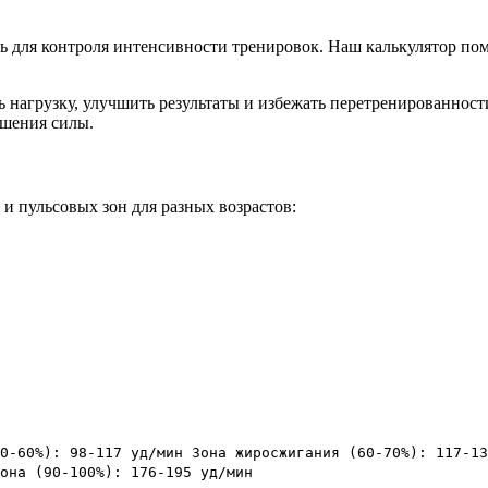
ь для контроля интенсивности тренировок. Наш калькулятор по
ь нагрузку, улучшить результаты и избежать перетренированнос
ышения силы.
 пульсовых зон для разных возрастов:
0-60%): 98-117 уд/мин Зона жиросжигания (60-70%): 117-13
она (90-100%): 176-195 уд/мин