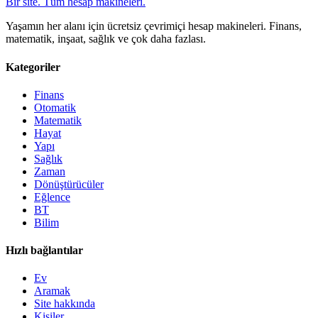
Bir site. Tüm hesap makineleri.
Yaşamın her alanı için ücretsiz çevrimiçi hesap makineleri. Finans,
matematik, inşaat, sağlık ve çok daha fazlası.
Kategoriler
Finans
Otomatik
Matematik
Hayat
Yapı
Sağlık
Zaman
Dönüştürücüler
Eğlence
BT
Bilim
Hızlı bağlantılar
Ev
Aramak
Site hakkında
Kişiler