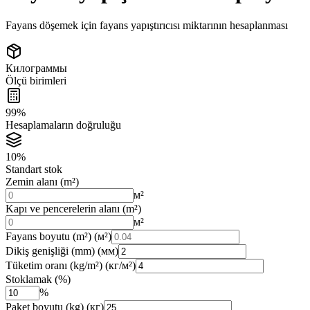
Fayans döşemek için fayans yapıştırıcısı miktarının hesaplanması
Килограммы
Ölçü birimleri
99%
Hesaplamaların doğruluğu
10%
Standart stok
Zemin alanı (m²)
м²
Kapı ve pencerelerin alanı (m²)
м²
Fayans boyutu (m²)
(м²)
Dikiş genişliği (mm)
(мм)
Tüketim oranı (kg/m²)
(кг/м²)
Stoklamak (%)
%
Paket boyutu (kg)
(кг)