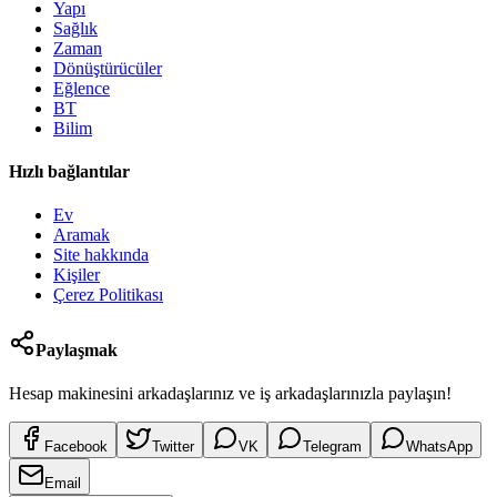
Yapı
Sağlık
Zaman
Dönüştürücüler
Eğlence
BT
Bilim
Hızlı bağlantılar
Ev
Aramak
Site hakkında
Kişiler
Çerez Politikası
Paylaşmak
Hesap makinesini arkadaşlarınız ve iş arkadaşlarınızla paylaşın!
Facebook
Twitter
VK
Telegram
WhatsApp
Email