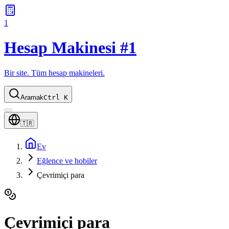
1
Hesap Makinesi #1
Bir site. Tüm hesap makineleri.
Aramak
Ctrl K
🇹🇷
Ev
Eğlence ve hobiler
Çevrimiçi para
Çevrimiçi para