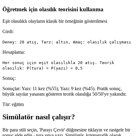
Öğretmek için olasılık teorisini kullanma
Eşit olasılıklı olayların klasik bir örneğinin gösterilmesi
Girdi:
Deney: 20 atış, Tarz: altın, Amaç: olasılık çalışması
Hesaplama:
Her sonuç için eşit olasılıkla 20 atış. Teorik
olasılık: P(tura) = P(yazı) = 0,5
Sonuç:
Sonuçlar: Yazı: 11 kez (%55), Yazı: 9 kez (%45). Pratik sonuç,
büyük sayılar yasasını gösteren teorik olasılığa 50/50'ye yakındır.
Tür:
eğitim
Simülatör nasıl çalışır?
Bir para stili seçin, 'Parayı Çevir' düğmesine tıklayın ve rastgele bir
sonuç elde edin - tura veya yazı. Simülatör, kriptografik olarak