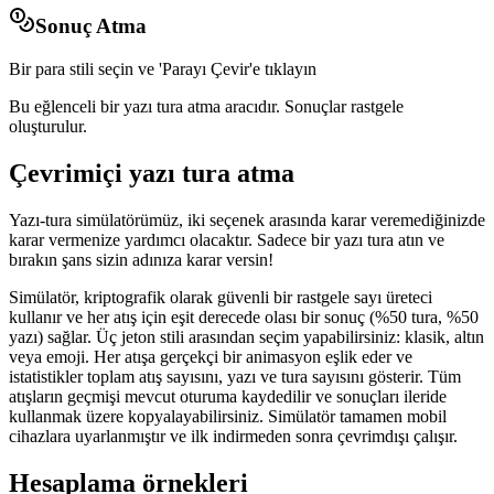
Sonuç Atma
Bir para stili seçin ve 'Parayı Çevir'e tıklayın
Bu eğlenceli bir yazı tura atma aracıdır. Sonuçlar rastgele
oluşturulur.
Çevrimiçi yazı tura atma
Yazı-tura simülatörümüz, iki seçenek arasında karar veremediğinizde
karar vermenize yardımcı olacaktır. Sadece bir yazı tura atın ve
bırakın şans sizin adınıza karar versin!
Simülatör, kriptografik olarak güvenli bir rastgele sayı üreteci
kullanır ve her atış için eşit derecede olası bir sonuç (%50 tura, %50
yazı) sağlar. Üç jeton stili arasından seçim yapabilirsiniz: klasik, altın
veya emoji. Her atışa gerçekçi bir animasyon eşlik eder ve
istatistikler toplam atış sayısını, yazı ve tura sayısını gösterir. Tüm
atışların geçmişi mevcut oturuma kaydedilir ve sonuçları ileride
kullanmak üzere kopyalayabilirsiniz. Simülatör tamamen mobil
cihazlara uyarlanmıştır ve ilk indirmeden sonra çevrimdışı çalışır.
Hesaplama örnekleri