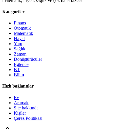
matematik, inşaat, sağlık ve çok daha fazlası.
Kategoriler
Finans
Otomatik
Matematik
Hayat
Yapı
Sağlık
Zaman
Dönüştürücüler
Eğlence
BT
Bilim
Hızlı bağlantılar
Ev
Aramak
Site hakkında
Kişiler
Çerez Politikası