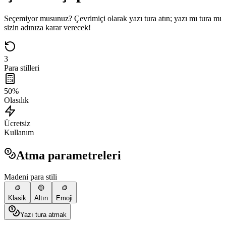
Seçemiyor musunuz? Çevrimiçi olarak yazı tura atın; yazı mı tura mı
sizin adınıza karar verecek!
3
Para stilleri
50%
Olasılık
Ücretsiz
Kullanım
Atma parametreleri
Madeni para stili
🪙
🟡
🪙
Klasik
Altın
Emoji
Yazı tura atmak