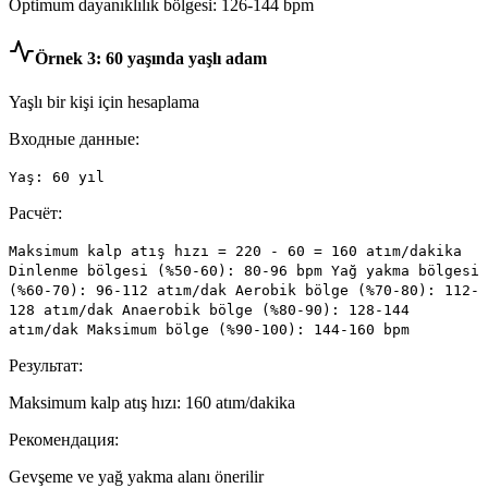
Optimum dayanıklılık bölgesi: 126-144 bpm
Örnek 3: 60 yaşında yaşlı adam
Yaşlı bir kişi için hesaplama
Входные данные:
Yaş: 60 yıl
Расчёт:
Maksimum kalp atış hızı = 220 - 60 = 160 atım/dakika
Dinlenme bölgesi (%50-60): 80-96 bpm Yağ yakma bölgesi
(%60-70): 96-112 atım/dak Aerobik bölge (%70-80): 112-
128 atım/dak Anaerobik bölge (%80-90): 128-144
atım/dak Maksimum bölge (%90-100): 144-160 bpm
Результат:
Maksimum kalp atış hızı: 160 atım/dakika
Рекомендация:
Gevşeme ve yağ yakma alanı önerilir