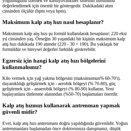
yoğunluğunu izlemek ve kardiyovasküler sistemin durumunu
değerlendirmek için önemli bir göstergedir. Dakikadaki atım
cinsinden ölçülür (bpm veya bpm).
Maksimum kalp atış hızı nasıl hesaplanır?
Maksimum kalp atış hızı şu formül kullanılarak hesaplanır: 220 eksi
yıl cinsinden yaş. Örneğin 30 yaşındaki bir kişinin maksimum kalp
atış hızı dakikada 190 atımdır (220 - 30 = 190). Bu yaklaşık bir
formüldür ve bireysel değerler farklılık gösterebilir.
Egzersiz için hangi kalp atış hızı bölgelerini
kullanmalısınız?
Kilo vermek için yağ yakma bölgesini (maksimumun% 60-70'i),
dayanıklılığı geliştirmek için - aerobik bölgeyi (% 70-80), güç
geliştirmek için - anaerobik bölgeyi (% 80-90) kullanın. Yeni
başlayanlara dinlenme alanından (%50-70) başlamaları önerilir.
Kalp atış hızınızı kullanarak antrenman yapmak
güvenli midir?
Evet, kalp atış hızı antrenmanı doğru yapıldığında güvenlidir. Yoğun
antrenmanlara başlamadan önce doktorunuza danışmanız, düşük