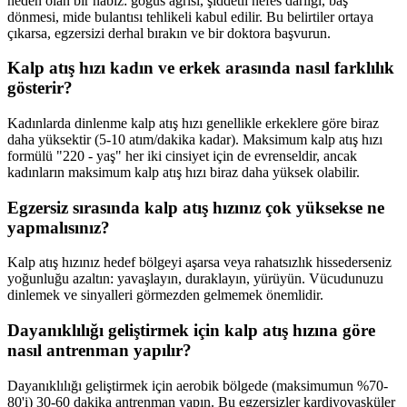
neden olan bir nabız: göğüs ağrısı, şiddetli nefes darlığı, baş
dönmesi, mide bulantısı tehlikeli kabul edilir. Bu belirtiler ortaya
çıkarsa, egzersizi derhal bırakın ve bir doktora başvurun.
Kalp atış hızı kadın ve erkek arasında nasıl farklılık
gösterir?
Kadınlarda dinlenme kalp atış hızı genellikle erkeklere göre biraz
daha yüksektir (5-10 atım/dakika kadar). Maksimum kalp atış hızı
formülü "220 - yaş" her iki cinsiyet için de evrenseldir, ancak
kadınların maksimum kalp atış hızı biraz daha yüksek olabilir.
Egzersiz sırasında kalp atış hızınız çok yüksekse ne
yapmalısınız?
Kalp atış hızınız hedef bölgeyi aşarsa veya rahatsızlık hissederseniz
yoğunluğu azaltın: yavaşlayın, duraklayın, yürüyün. Vücudunuzu
dinlemek ve sinyalleri görmezden gelmemek önemlidir.
Dayanıklılığı geliştirmek için kalp atış hızına göre
nasıl antrenman yapılır?
Dayanıklılığı geliştirmek için aerobik bölgede (maksimumun %70-
80'i) 30-60 dakika antrenman yapın. Bu egzersizler kardiyovasküler