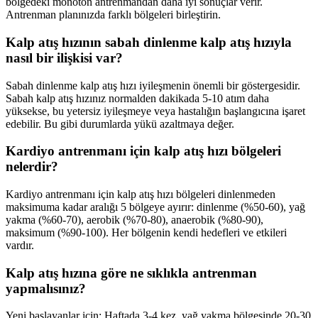
bölgedeki monoton antrenmandan daha iyi sonuçlar verir.
Antrenman planınızda farklı bölgeleri birleştirin.
Kalp atış hızının sabah dinlenme kalp atış hızıyla
nasıl bir ilişkisi var?
Sabah dinlenme kalp atış hızı iyileşmenin önemli bir göstergesidir.
Sabah kalp atış hızınız normalden dakikada 5-10 atım daha
yüksekse, bu yetersiz iyileşmeye veya hastalığın başlangıcına işaret
edebilir. Bu gibi durumlarda yükü azaltmaya değer.
Kardiyo antrenmanı için kalp atış hızı bölgeleri
nelerdir?
Kardiyo antrenmanı için kalp atış hızı bölgeleri dinlenmeden
maksimuma kadar aralığı 5 bölgeye ayırır: dinlenme (%50-60), yağ
yakma (%60-70), aerobik (%70-80), anaerobik (%80-90),
maksimum (%90-100). Her bölgenin kendi hedefleri ve etkileri
vardır.
Kalp atış hızına göre ne sıklıkla antrenman
yapmalısınız?
Yeni başlayanlar için: Haftada 3-4 kez, yağ yakma bölgesinde 20-30