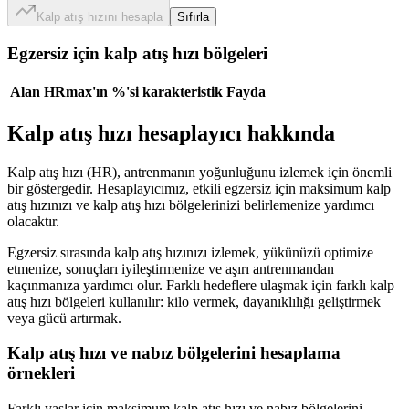
Kalp atış hızını hesapla
Sıfırla
Egzersiz için kalp atış hızı bölgeleri
Alan
HRmax'ın %'si
karakteristik
Fayda
Kalp atış hızı hesaplayıcı hakkında
Kalp atış hızı (HR), antrenmanın yoğunluğunu izlemek için önemli
bir göstergedir. Hesaplayıcımız, etkili egzersiz için maksimum kalp
atış hızınızı ve kalp atış hızı bölgelerinizi belirlemenize yardımcı
olacaktır.
Egzersiz sırasında kalp atış hızınızı izlemek, yükünüzü optimize
etmenize, sonuçları iyileştirmenize ve aşırı antrenmandan
kaçınmanıza yardımcı olur. Farklı hedeflere ulaşmak için farklı kalp
atış hızı bölgeleri kullanılır: kilo vermek, dayanıklılığı geliştirmek
veya gücü artırmak.
Kalp atış hızı ve nabız bölgelerini hesaplama
örnekleri
Farklı yaşlar için maksimum kalp atış hızı ve nabız bölgelerini