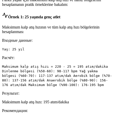
hesaplamanın pratik örneklerine bakalım:
Örnek 1: 25 yaşında genç atlet
Maksimum kalp atış hızının ve tüm kalp atış hızı bölgelerinin
hesaplanması
Входные данные:
Yaş: 25 yıl
Расчёт:
Maksimum kalp atış hızı = 220 - 25 = 195 atım/dakika
Dinlenme bölgesi (%50-60): 98-117 bpm Yağ yakma
bölgesi (%60-70): 117-137 atım/dak Aerobik bölge (%70-
80): 137-156 atım/dak Anaerobik bölge (%80-90): 156-
176 atım/dak Maksimum bölge (%90-100): 176-195 bpm
Результат:
Maksimum kalp atış hızı: 195 atım/dakika
Рекомендация: