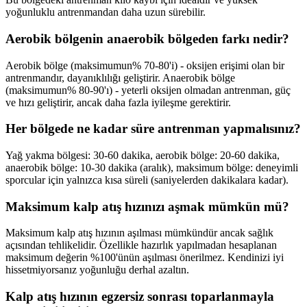
yoğunluklu antrenmandan daha uzun sürebilir.
Aerobik bölgenin anaerobik bölgeden farkı nedir?
Aerobik bölge (maksimumun% 70-80'i) - oksijen erişimi olan bir
antrenmandır, dayanıklılığı geliştirir. Anaerobik bölge
(maksimumun% 80-90'ı) - yeterli oksijen olmadan antrenman, güç
ve hızı geliştirir, ancak daha fazla iyileşme gerektirir.
Her bölgede ne kadar süre antrenman yapmalısınız?
Yağ yakma bölgesi: 30-60 dakika, aerobik bölge: 20-60 dakika,
anaerobik bölge: 10-30 dakika (aralık), maksimum bölge: deneyimli
sporcular için yalnızca kısa süreli (saniyelerden dakikalara kadar).
Maksimum kalp atış hızınızı aşmak mümkün mü?
Maksimum kalp atış hızının aşılması mümkündür ancak sağlık
açısından tehlikelidir. Özellikle hazırlık yapılmadan hesaplanan
maksimum değerin %100'ünün aşılması önerilmez. Kendinizi iyi
hissetmiyorsanız yoğunluğu derhal azaltın.
Kalp atış hızının egzersiz sonrası toparlanmayla