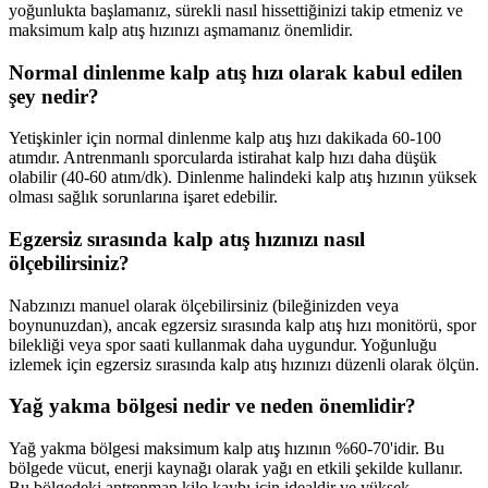
yoğunlukta başlamanız, sürekli nasıl hissettiğinizi takip etmeniz ve
maksimum kalp atış hızınızı aşmamanız önemlidir.
Normal dinlenme kalp atış hızı olarak kabul edilen
şey nedir?
Yetişkinler için normal dinlenme kalp atış hızı dakikada 60-100
atımdır. Antrenmanlı sporcularda istirahat kalp hızı daha düşük
olabilir (40-60 atım/dk). Dinlenme halindeki kalp atış hızının yüksek
olması sağlık sorunlarına işaret edebilir.
Egzersiz sırasında kalp atış hızınızı nasıl
ölçebilirsiniz?
Nabzınızı manuel olarak ölçebilirsiniz (bileğinizden veya
boynunuzdan), ancak egzersiz sırasında kalp atış hızı monitörü, spor
bilekliği veya spor saati kullanmak daha uygundur. Yoğunluğu
izlemek için egzersiz sırasında kalp atış hızınızı düzenli olarak ölçün.
Yağ yakma bölgesi nedir ve neden önemlidir?
Yağ yakma bölgesi maksimum kalp atış hızının %60-70'idir. Bu
bölgede vücut, enerji kaynağı olarak yağı en etkili şekilde kullanır.
Bu bölgedeki antrenman kilo kaybı için idealdir ve yüksek