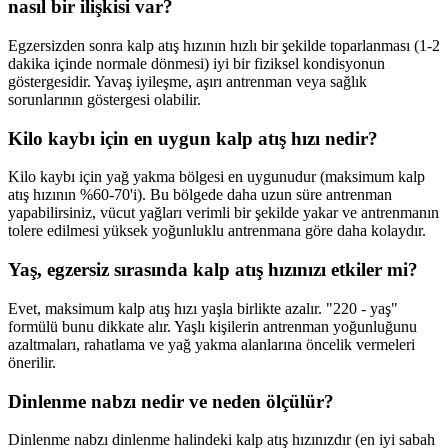
nasıl bir ilişkisi var?
Egzersizden sonra kalp atış hızının hızlı bir şekilde toparlanması (1-2
dakika içinde normale dönmesi) iyi bir fiziksel kondisyonun
göstergesidir. Yavaş iyileşme, aşırı antrenman veya sağlık
sorunlarının göstergesi olabilir.
Kilo kaybı için en uygun kalp atış hızı nedir?
Kilo kaybı için yağ yakma bölgesi en uygunudur (maksimum kalp
atış hızının %60-70'i). Bu bölgede daha uzun süre antrenman
yapabilirsiniz, vücut yağları verimli bir şekilde yakar ve antrenmanın
tolere edilmesi yüksek yoğunluklu antrenmana göre daha kolaydır.
Yaş, egzersiz sırasında kalp atış hızınızı etkiler mi?
Evet, maksimum kalp atış hızı yaşla birlikte azalır. "220 - yaş"
formülü bunu dikkate alır. Yaşlı kişilerin antrenman yoğunluğunu
azaltmaları, rahatlama ve yağ yakma alanlarına öncelik vermeleri
önerilir.
Dinlenme nabzı nedir ve neden ölçülür?
Dinlenme nabzı dinlenme halindeki kalp atış hızınızdır (en iyi sabah