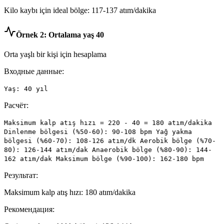
Kilo kaybı için ideal bölge: 117-137 atım/dakika
Örnek 2: Ortalama yaş 40
Orta yaşlı bir kişi için hesaplama
Входные данные:
Yaş: 40 yıl
Расчёт:
Maksimum kalp atış hızı = 220 - 40 = 180 atım/dakika
Dinlenme bölgesi (%50-60): 90-108 bpm Yağ yakma
bölgesi (%60-70): 108-126 atım/dk Aerobik bölge (%70-
80): 126-144 atım/dak Anaerobik bölge (%80-90): 144-
162 atım/dak Maksimum bölge (%90-100): 162-180 bpm
Результат:
Maksimum kalp atış hızı: 180 atım/dakika
Рекомендация: