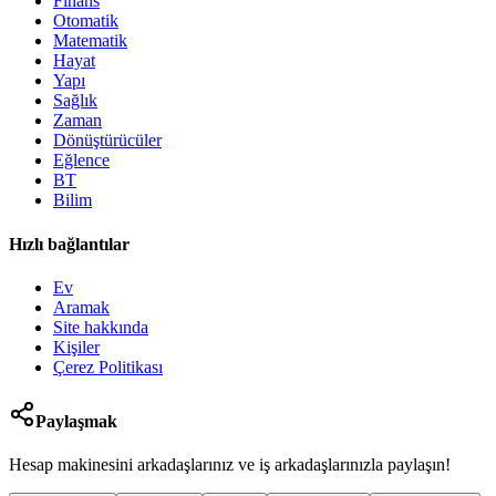
Finans
Otomatik
Matematik
Hayat
Yapı
Sağlık
Zaman
Dönüştürücüler
Eğlence
BT
Bilim
Hızlı bağlantılar
Ev
Aramak
Site hakkında
Kişiler
Çerez Politikası
Paylaşmak
Hesap makinesini arkadaşlarınız ve iş arkadaşlarınızla paylaşın!