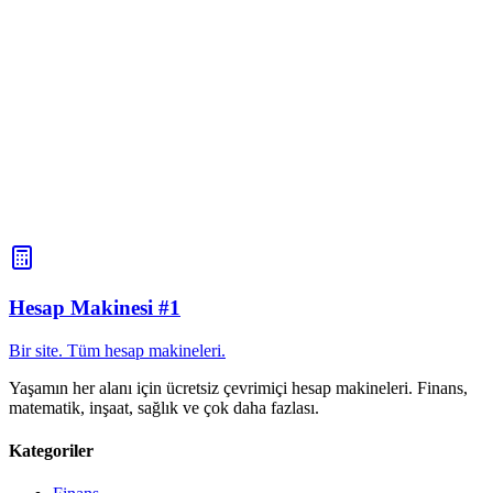
tükettiği × 250 lt/gün = 1 m³/gün olduğunda kuyu rezervli tüketim
sağlayacaktır. Hesap makinesi, su kaynağı kaynağının gerekli akış
hızını belirlemeye yardımcı olur.
Bir pompa istasyonu için su akışı nasıl hesaplanır?
Bir pompa istasyonunun su tüketimini hesaplamak için birim zaman
başına maksimum tüketimi belirleyin. Örneğin 5 kişilik bir ev: 5 ×
250 l/gün = 1.250 l/gün = 1,25 m³/gün. Maksimum saatlik akış: 1,25
/ 24 × 2 (eşitsizlik katsayısı) = 0,1 m³/saat. En az 0,1 m³/saat
kapasiteli bir pompa seçin. Hesaplayıcı, gerekli pompa
performansının belirlenmesine yardımcı olur.
Hesap Makinesi #1
Bir site. Tüm hesap makineleri.
Yaşamın her alanı için ücretsiz çevrimiçi hesap makineleri. Finans,
matematik, inşaat, sağlık ve çok daha fazlası.
Kategoriler