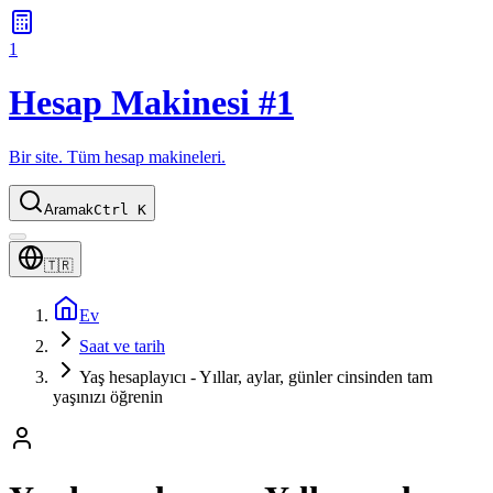
1
Hesap Makinesi #1
Bir site. Tüm hesap makineleri.
Aramak
Ctrl K
🇹🇷
Ev
Saat ve tarih
Yaş hesaplayıcı - Yıllar, aylar, günler cinsinden tam
yaşınızı öğrenin