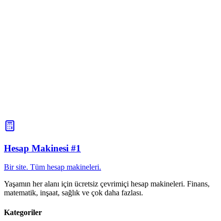
mümkün mü?
Evet, doğum tarihi olarak sonraki tarihi, hesaplama tarihi olarak da
önceki tarihi girin. Hesap makinesi negatif bir yaş gösterecektir veya
bunu olayın kaç yıl önce meydana geldiğini belirlemek için
kullanabilirsiniz.
Bir sonraki doğum gününüzü belirlemek için
yaşınızı nasıl hesaplayabilirsiniz?
Hesap makinesi mevcut yaşınızı gösterir. Bir sonraki doğum
gününüzün tarihini belirlemek için, doğum tarihinize gereken yıl, ay
ve gün sayısını ekleyerek zaman ekleme hesaplayıcısını kullanın.
Hesap Makinesi #1
Bir site. Tüm hesap makineleri.
Yaşamın her alanı için ücretsiz çevrimiçi hesap makineleri. Finans,
matematik, inşaat, sağlık ve çok daha fazlası.
Kategoriler