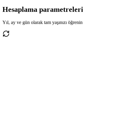
Hesaplama parametreleri
Yıl, ay ve gün olarak tam yaşınızı öğrenin
Yaş hesaplayıcı hakkında
Yaş hesaplayıcı, bir kişinin tam yaşını doğum tarihine göre yıl, ay ve
gün cinsinden hesaplamak için kullanışlı bir yol sağlar. Sadece
doğum tarihinizi girin ve sonucu günler, aylar ve yılların yanı sıra
kolay referans için kesin tarihler dahil olmak üzere farklı formatlarda
alın.
Hesap makinesi artık yılları, farklı ay uzunluklarını hesaba katar ve
hem geçmişte hem de gelecekte herhangi bir tarihteki yaşı doğru bir
şekilde hesaplar. Evrakları doldurmak, yaş kategorilerini belirlemek,
etkinlik planlamak ve sadece merak için kullanışlıdır.
Yaş hesaplama örnekleri