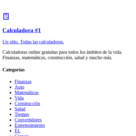
JavaScript suele utilizar radianes. Multiplica los grados por Math.PI
y divide por 180. Por ejemplo: 90° = 90 × Math.PI / 180 = π/2
radianes.
Calculadora #1
Un sitio. Todas las calculadoras.
Calculadoras online gratuitas para todos los ámbitos de la vida.
Finanzas, matemáticas, construcción, salud y mucho más.
Categorías
Finanzas
Auto
Matemáticas
Vida
Construcción
Salud
Tiempo
Convertidores
Entretenimiento
ÉL