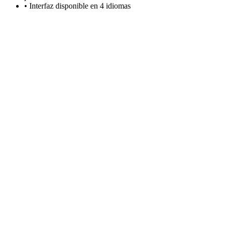
•
Interfaz disponible en 4 idiomas
Ejemplos de cálculo
A continuación se muestran ejemplos de cálculos para convertir
diferentes unidades angulares:
Convertir grados a radianes
Convertir grados a radianes para matemáticas