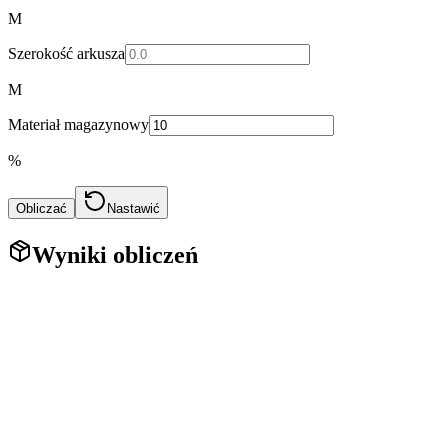
M
Szerokość arkusza
M
Materiał magazynowy
%
Obliczać
Nastawić
Wyniki obliczeń
Kalkulator pokrycia dachowego online
Kalkulator pokryć dachowych online pomoże Ci obliczyć powierzchnię
dachów jednospadowych, dwuspadowych, czterospadowych i mans
Kalkulator dachowy wykorzystuje precyzyjne wzory do obliczenia pow
dachowych: blachodachówki, blachy falistej, miękkie pokrycia dach