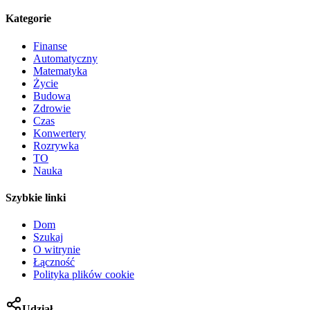
Kategorie
Finanse
Automatyczny
Matematyka
Życie
Budowa
Zdrowie
Czas
Konwertery
Rozrywka
TO
Nauka
Szybkie linki
Dom
Szukaj
O witrynie
Łączność
Polityka plików cookie
Udział