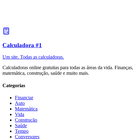
Como calcular a massa para reparo?
Para reparar, meça a área das paredes ou do teto que precisa ser
rebocada. Use a taxa de aplicação dependendo do tipo de massa.
Adicione uma margem de 10-15% para ajustes e possíveis defeitos.
Calculadora #1
Um site. Todas as calculadoras.
Calculadoras online gratuitas para todas as áreas da vida. Finanças,
matemática, construção, saúde e muito mais.
Categorias
Financiar
Auto
Matemática
Vida
Construção
Saúde
Tempo
Conversores