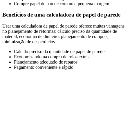
Compre papel de parede com uma pequena margem
Benefícios de uma calculadora de papel de parede
Usar uma calculadora de papel de parede oferece muitas vantagens
no planejamento de reformas: cálculo preciso da quantidade de
material, economia de dinheiro, planejamento de compras,
minimização de desperdícios.
Cálculo preciso da quantidade de papel de parede
Economizando na compra de rolos extras
Planejamento adequado de reparos
Pagamento conveniente e rápido
Calculadora de papel de parede online
Uma calculadora de papel de parede online irá ajudá-lo a calcular o
número necessário de rolos de papel de parede para cobrir uma sala.
São levadas em consideração as dimensões da sala, a altura das
paredes, os tamanhos das janelas e portas, os tamanhos dos rolos de
papel de parede e a margem para ajuste do padrão e possíveis
defeitos.