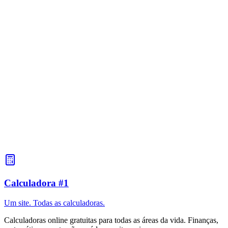
desgaste para tráfego intenso. Adicione uma margem de 10-15%
para ajustar o padrão.
O que é papel de parede têxtil?
O papel de parede têxtil é feito de tecido (seda, linho, juta) à base de
papel ou tecido não tecido. Eles são decorativos, caros e requerem
colagem cuidadosa. O cálculo da quantidade é igual ao do papel de
parede normal.
Como calcular o papel de parede para sua casa?
Para uma casa, calcule a área de cada cômodo separadamente. Use
diferentes tipos de papel de parede para ambientes diferentes. Some
os resultados para o número total de lançamentos. Tenha em mente
que para salas grandes é melhor usar rolos largos.
Calculadora #1
Um site. Todas as calculadoras.
Calculadoras online gratuitas para todas as áreas da vida. Finanças,