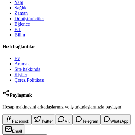
Yapı
Sağlık
Zaman
Dönüştürücüler
Eğlence
BT
Bilim
Hızlı bağlantılar
Ev
Aramak
Site hakkında
Kişiler
Çerez Politikası
Paylaşmak
Hesap makinesini arkadaşlarınız ve iş arkadaşlarınızla paylaşın!
Facebook
Twitter
VK
Telegram
WhatsApp
Email