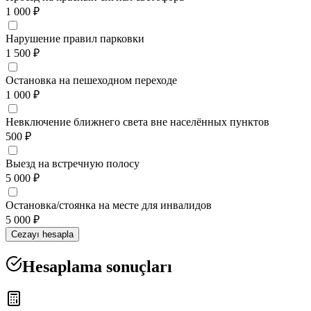
1 000 ₽
Нарушение правил парковки
1 500 ₽
Остановка на пешеходном переходе
1 000 ₽
Невключение ближнего света вне населённых пунктов
500 ₽
Выезд на встречную полосу
5 000 ₽
Остановка/стоянка на месте для инвалидов
5 000 ₽
Cezayı hesapla
Hesaplama sonuçları