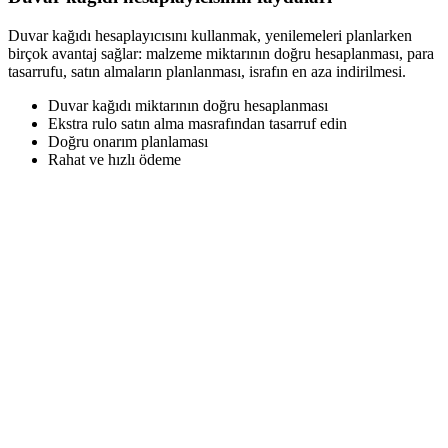
Duvar kağıdı hesaplayıcısını kullanmak, yenilemeleri planlarken
birçok avantaj sağlar: malzeme miktarının doğru hesaplanması, para
tasarrufu, satın almaların planlanması, israfın en aza indirilmesi.
Duvar kağıdı miktarının doğru hesaplanması
Ekstra rulo satın alma masrafından tasarruf edin
Doğru onarım planlaması
Rahat ve hızlı ödeme
Çevrimiçi duvar kağıdı hesaplayıcısı
Çevrimiçi bir duvar kağıdı hesaplayıcısı, bir odayı kaplamak için
gerekli sayıda duvar kağıdı rulosunu hesaplamanıza yardımcı
olacaktır. Odanın boyutları, duvarların yüksekliği, pencere ve
kapıların boyutları, duvar kağıdı rulolarının boyutları ve deseni
ayarlama marjı ve olası kusurlar dikkate alınır.
Duvar kağıdı hesaplayıcısı, odanın türünü, yapıştırma yöntemini ve
çalışma koşullarını dikkate alarak malzeme miktarını hesaplamak
için kesin formüller kullanır. Çeşitli duvar kağıdı türlerini
hesaplamak için uygundur: vinil, dokumasız, kağıt, tekstil.
Hesaplama formülü: Rulo sayısı = (Duvar alanı - Açılış alanı) × (1 +