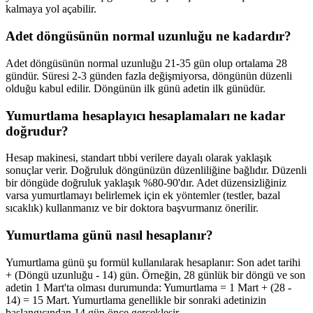
kalmaya yol açabilir.
Adet döngüsünün normal uzunluğu ne kadardır?
Adet döngüsünün normal uzunluğu 21-35 gün olup ortalama 28
gündür. Süresi 2-3 günden fazla değişmiyorsa, döngünün düzenli
olduğu kabul edilir. Döngünün ilk günü adetin ilk günüdür.
Yumurtlama hesaplayıcı hesaplamaları ne kadar
doğrudur?
Hesap makinesi, standart tıbbi verilere dayalı olarak yaklaşık
sonuçlar verir. Doğruluk döngünüzün düzenliliğine bağlıdır. Düzenli
bir döngüde doğruluk yaklaşık %80-90'dır. Adet düzensizliğiniz
varsa yumurtlamayı belirlemek için ek yöntemler (testler, bazal
sıcaklık) kullanmanız ve bir doktora başvurmanız önerilir.
Yumurtlama günü nasıl hesaplanır?
Yumurtlama günü şu formül kullanılarak hesaplanır: Son adet tarihi
+ (Döngü uzunluğu - 14) gün. Örneğin, 28 günlük bir döngü ve son
adetin 1 Mart'ta olması durumunda: Yumurtlama = 1 Mart + (28 -
14) = 15 Mart. Yumurtlama genellikle bir sonraki adetinizin
başlangıcından 14 gün önce gerçekleşir.