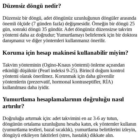
Düzensiz döngü nedir?
Düzensiz bir döngü, adet döngünüz uzunluğunun döngüler arasında
önemli ölçüde (7 günden fazla) değişmesidir. Örneğin bir döngü 25
gün, sonraki döngü 35 gündür. Adet döngünüz düzensizse takvim
yöntemi daha az doğrudur; Yumurtlamayı belirlemek için bir doktora
danışmanız ve diğer yöntemleri kullanmanız önerilir.
Koruma için hesap makinesi kullanabilir miyim?
Takvim yönteminin (Ogino-Knaus yöntemi) önleme açısından
etkinliği düşüktür (Pearl indeksi 9-25). Birincil doğum kontrol
yöntemi olarak önerilmez. Korunmak için daha güvenilir
yöntemlerin (prezervatif, hormonal kontraseptifler, RİA)
kullanılması daha iyidir.
Yumurtlama hesaplamalarının doğruluğu nasıl
artırılır?
Doğruluğu artırmak için: adet takvimini en az 3-6 ay tutun,
döngünün ortalama uzunluğunu hesaba katın, ek yöntemler kullanın
(yumurtlama testleri, bazal sıcaklık), yumurtlama belirtilerini izleyin,
döngüyü etkileyen faktörleri (stres, hastalık) dikkate alın.