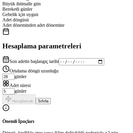
Büyük ihtimalle gün
Bereketli günler
Gebelik için uygun
Adet döngüsü
Adet döneminden adet dönemine
Hesaplama parametreleri
Son adetin başlangıç ​​tarihi
Ortalama döngü uzunluğu
günler
Adet süresi
günler
Hesaplamak
Sıfırla
Önemli İpuçları
Döngü, özellikle stres veya iklim değişikliği nedeniyle ±2 gün