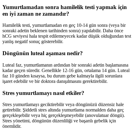
Yumurtlamadan sonra hamilelik testi yapmak için
en iyi zaman ne zamandır?
Hamilelik testi, yumurtlamadan en geç 10-14 gün sonra (veya bir
sonraki adetin beklenen tarihinden sonra) yapılabilir. Daha önce
hCG seviyesi hala tespit edilemeyecek kadar düşük olduğundan test
yanlış negatif sonuç gösterebilir.
Döngünün luteal aşaması nedir?
Luteal faz, yumurtlamanın ardından bir sonraki adetin başlamasına
kadar geçen süredir. Genellikle 12-16 gün, ortalama 14 gün. Luteal
faz 10 günden kısaysa, bu durum gebe kalmayla ilgili sorunlara
işaret edebilir ve bir doktora danışılmasını gerektirebilir.
Stres yumurtlamayı nasıl etkiler?
Stres yumurtlamayı geciktirebilir veya döngünüzü düzensiz hale
getirebilir. Şiddetli stres altında yumurtlama normalden daha geç
gerçekleşebilir veya hiç gerçekleşmeyebilir (anovulatuar döngü).
Stres yönetimi, döngünün düzenliliği ve başarılı gebelik için
önemlidir.