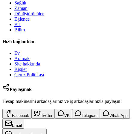
Sağlık
Zaman
Dönüştürücüler
Eğlence
BT
Bilim
Hızlı bağlantılar
Ev
Aramak
Site hakkında
Kişiler
Çerez Politikası
Paylaşmak
Hesap makinesini arkadaşlarınız ve iş arkadaşlarınızla paylaşın!
Facebook
Twitter
VK
Telegram
WhatsApp
Email