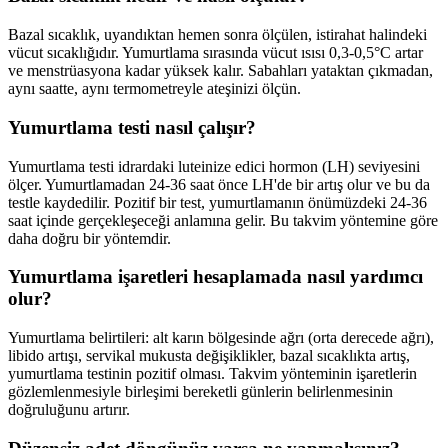
Bazal sıcaklık, uyandıktan hemen sonra ölçülen, istirahat halindeki
vücut sıcaklığıdır. Yumurtlama sırasında vücut ısısı 0,3-0,5°C artar
ve menstrüasyona kadar yüksek kalır. Sabahları yataktan çıkmadan,
aynı saatte, aynı termometreyle ateşinizi ölçün.
Yumurtlama testi nasıl çalışır?
Yumurtlama testi idrardaki luteinize edici hormon (LH) seviyesini
ölçer. Yumurtlamadan 24-36 saat önce LH'de bir artış olur ve bu da
testle kaydedilir. Pozitif bir test, yumurtlamanın önümüzdeki 24-36
saat içinde gerçekleşeceği anlamına gelir. Bu takvim yöntemine göre
daha doğru bir yöntemdir.
Yumurtlama işaretleri hesaplamada nasıl yardımcı
olur?
Yumurtlama belirtileri: alt karın bölgesinde ağrı (orta derecede ağrı),
libido artışı, servikal mukusta değişiklikler, bazal sıcaklıkta artış,
yumurtlama testinin pozitif olması. Takvim yönteminin işaretlerin
gözlemlenmesiyle birleşimi bereketli günlerin belirlenmesinin
doğruluğunu artırır.