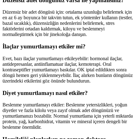
Düzensiz adet döngünüz varsa ne yapmalısınız?
Düzensiz bir adet döngüsü için: ortalama uzunluğu belirlemek için
en az 6 ay boyunca bir takvim tutun, ek yöntemler kullanın (testler,
bazal sıcaklık), düzensizliğin nedenlerini belirlemek, stres
faktörlerini ortadan kaldırmak, kiloyu ve beslenmeyi
normalleştirmek için bir jinekoloğa danışın.
İlaçlar yumurtlamayı etkiler mi?
Evet, bazı ilaçlar yumurtlamayı etkileyebilir: hormonal ilaçlar,
antidepresanlar, antiinflamatuar ilaçlar, kemoterapi. Oral
kontraseptifler yumurtlamayı baskılar. OK iptal edildikten sonra
döngü hemen geri yüklenmeyebilir. İlaç alırken bunların döngünüz
üzerindeki etkilerini göz önünde bulundurun.
Diyet yumurtlamayı nasıl etkiler?
Beslenme yumurtlamayı etkiler: Beslenme yetersizlikleri, yoğun
diyetler ve fazla kilolu veya zayıf olmak adet döngünüzü ve
yumurtlamanızı bozabilir. Normal yumurtlama için yeterli miktarda
protein, yağ, karbonhidrat, vitamin ve mineral içeren dengeli bir
beslenme önemlidir.