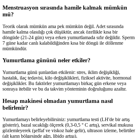
Menstruasyon sırasında hamile kalmak mümkün
mü?
Teorik olarak mümkün ama pek mümkün değil. Adet sırasında
hamile kalma olasılığı çok düşüktür, ancak özellikle kısa bir
döngüde (21-24 gün) veya erken yumurtlamada sıfır değildir. Sperm
7 güne kadar canlı kalabildiğinden kısa bir döngü ile döllenme
mümkündür.
Yumurtlama gününü neler etkiler?
Yumurtlama günü şunlardan etkilenir: stres, iklim değişikliği,
hastalık, ilaç tedavisi, kilo değişiklikleri, fiziksel aktivite, hormonal
değişiklikler. Bu faktörler yumurtlamayı birkaç gün erkene veya
sonraya itebilir ve bu da takvim yönteminin doğruluğunu azaltır.
Hesap makinesi olmadan yumurtlama nasıl
belirlenir?
Yumurtlamayı belirleyebilirsiniz: yumurtlama testi (LH'de bir artış
gösterir), bazal sıcaklığı ölçerek (0,3-0,5 ° C artış), servikal mukusu
gözlemleyerek (şeffaf ve viskoz hale gelir), ultrason izleme, belirtiler
(alt karın bölgesinde ağrı, libido artışı).