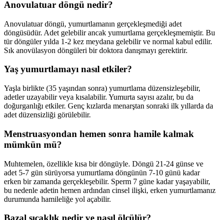
Anovulatuar döngü nedir?
Anovulatuar döngü, yumurtlamanın gerçekleşmediği adet
döngüsüdür. Adet gelebilir ancak yumurtlama gerçekleşmemiştir. Bu
tür döngüler yılda 1-2 kez meydana gelebilir ve normal kabul edilir.
Sık anovülasyon döngüleri bir doktora danışmayı gerektirir.
Yaş yumurtlamayı nasıl etkiler?
Yaşla birlikte (35 yaşından sonra) yumurtlama düzensizleşebilir,
adetler uzayabilir veya kısalabilir. Yumurta sayısı azalır, bu da
doğurganlığı etkiler. Genç kızlarda menarştan sonraki ilk yıllarda da
adet düzensizliği görülebilir.
Menstruasyondan hemen sonra hamile kalmak
mümkün mü?
Muhtemelen, özellikle kısa bir döngüyle. Döngü 21-24 günse ve
adet 5-7 gün sürüyorsa yumurtlama döngünün 7-10 günü kadar
erken bir zamanda gerçekleşebilir. Sperm 7 güne kadar yaşayabilir,
bu nedenle adetin hemen ardından cinsel ilişki, erken yumurtlamanız
durumunda hamileliğe yol açabilir.
Bazal sıcaklık nedir ve nasıl ölçülür?