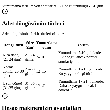
Yumurtlama tarihi = Son adet tarihi + (Döngü uzunluğu - 14) gün
Adet döngüsünün türleri
Adet döngüsünün farklı süreleri olabilir:
Süre
Yumurtlama
Döngü türü
Yorum
(gün)
günü
Yumurtlama 7-10. günlerde.
Kısa döngü
21
–
24
7
–
10
Sık döngü, ancak normal
(21-24 gün)
günler
sınırlar içinde.
Normal
25
–
30
Yumurtlama 12-15. günlerde.
döngü (25-30
12
–
15
günler
En yaygın döngü türü.
gün)
Yumurtlama 17-21. günlerde.
Uzun döngü
31
–
35
17
–
21
Daha az yaygın, ancak kabul
(31-35 gün)
günler
edilebilir.
Hesap makinemizin avantajları