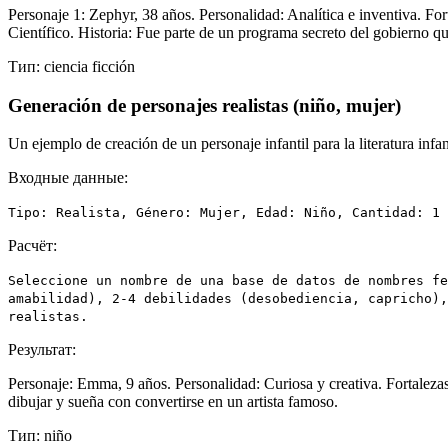
Personaje 1: Zephyr, 38 años. Personalidad: Analítica e inventiva. Fo
Científico. Historia: Fue parte de un programa secreto del gobierno q
Тип:
ciencia ficción
Generación de personajes realistas (niño, mujer)
Un ejemplo de creación de un personaje infantil para la literatura infant
Входные данные:
Tipo: Realista, Género: Mujer, Edad: Niño, Cantidad: 1
Расчёт:
Seleccione un nombre de una base de datos de nombres fe
amabilidad), 2-4 debilidades (desobediencia, capricho),
realistas.
Результат:
Personaje: Emma, ​​9 años. Personalidad: Curiosa y creativa. Fortalez
dibujar y sueña con convertirse en un artista famoso.
Тип:
niño