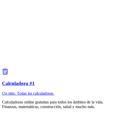
años, luego con menos frecuencia). El conversor de tallas tiene en
cuenta las diferencias de edad en las tallas de calzado de los niños.
Tallas de ropa de talla grande: ¿cómo se convierten?
Las tallas de ropa de talla grande tienen sus propias características de
conversión: en EE. UU., la talla grande comienza con XL y está
numerada como 14+, 16+, 18+... En la UE, la talla grande comienza
con 44+ o 46+. Para convertir, utilice un conversor, teniendo en
cuenta que las tallas grandes pueden tener incrementos más
pequeños entre tallas. Por ejemplo, EE.UU. 18 = UE 48-50,
EE.UU. 20 = UE 50-52. Algunas marcas de tallas grandes utilizan
su propio sistema de tallas. El convertidor ofrece coincidencias
básicas, pero se recomienda consultar las tablas de tallas de una
marca específica de ropa de talla grande.
Calculadora #1
Un sitio. Todas las calculadoras.
Calculadoras online gratuitas para todos los ámbitos de la vida.
Finanzas, matemáticas, construcción, salud y mucho más.