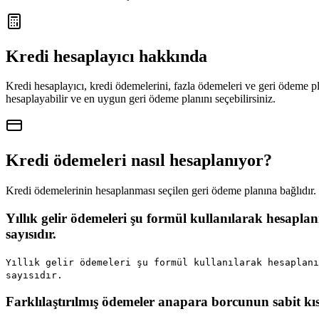
Kredi hesaplayıcı hakkında
Kredi hesaplayıcı, kredi ödemelerini, fazla ödemeleri ve geri ödeme pl
hesaplayabilir ve en uygun geri ödeme planını seçebilirsiniz.
Kredi ödemeleri nasıl hesaplanıyor?
Kredi ödemelerinin hesaplanması seçilen geri ödeme planına bağlıdır. İk
Yıllık gelir ödemeleri şu formül kullanılarak hesaplanır
sayısıdır.
Yıllık gelir ödemeleri şu formül kullanılarak hesaplanı
sayısıdır.
Farklılaştırılmış ödemeler anapara borcunun sabit kıs