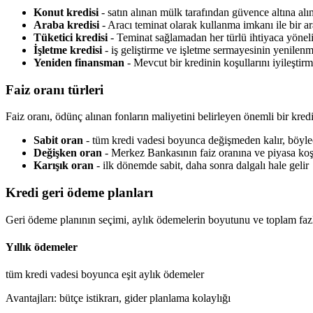
Konut kredisi
-
satın alınan mülk tarafından güvence altına alı
Araba kredisi
-
Aracı teminat olarak kullanma imkanı ile bir ar
Tüketici kredisi
-
Teminat sağlamadan her türlü ihtiyaca yöneli
İşletme kredisi
-
iş geliştirme ve işletme sermayesinin yenilenm
Yeniden finansman
-
Mevcut bir kredinin koşullarını iyileşti
Faiz oranı türleri
Faiz oranı, ödünç alınan fonların maliyetini belirleyen önemli bir kred
Sabit oran
-
tüm kredi vadesi boyunca değişmeden kalır, böylec
Değişken oran
-
Merkez Bankasının faiz oranına ve piyasa koşu
Karışık oran
-
ilk dönemde sabit, daha sonra dalgalı hale gelir
Kredi geri ödeme planları
Geri ödeme planının seçimi, aylık ödemelerin boyutunu ve toplam fazl
Yıllık ödemeler
tüm kredi vadesi boyunca eşit aylık ödemeler
Avantajları: bütçe istikrarı, gider planlama kolaylığı