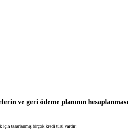
elerin ve geri ödeme planının hesaplanması
 için tasarlanmış birçok kredi türü vardır: