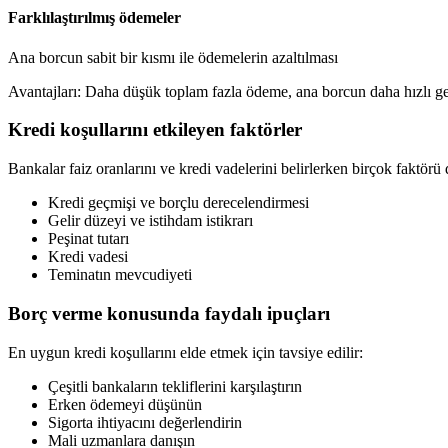
Farklılaştırılmış ödemeler
Ana borcun sabit bir kısmı ile ödemelerin azaltılması
Avantajları: Daha düşük toplam fazla ödeme, ana borcun daha hızlı g
Kredi koşullarını etkileyen faktörler
Bankalar faiz oranlarını ve kredi vadelerini belirlerken birçok faktörü d
Kredi geçmişi ve borçlu derecelendirmesi
Gelir düzeyi ve istihdam istikrarı
Peşinat tutarı
Kredi vadesi
Teminatın mevcudiyeti
Borç verme konusunda faydalı ipuçları
En uygun kredi koşullarını elde etmek için tavsiye edilir:
Çeşitli bankaların tekliflerini karşılaştırın
Erken ödemeyi düşünün
Sigorta ihtiyacını değerlendirin
Mali uzmanlara danışın