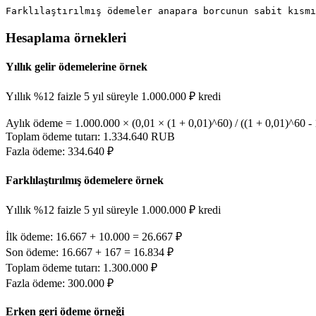
Farklılaştırılmış ödemeler anapara borcunun sabit kısmı
Hesaplama örnekleri
Yıllık gelir ödemelerine örnek
Yıllık %12 faizle 5 yıl süreyle 1.000.000 ₽ kredi
Aylık ödeme = 1.000.000 × (0,01 × (1 + 0,01)^60) / ((1 + 0,01)^60 -
Toplam ödeme tutarı: 1.334.640 RUB
Fazla ödeme: 334.640 ₽
Farklılaştırılmış ödemelere örnek
Yıllık %12 faizle 5 yıl süreyle 1.000.000 ₽ kredi
İlk ödeme: 16.667 + 10.000 = 26.667 ₽
Son ödeme: 16.667 + 167 = 16.834 ₽
Toplam ödeme tutarı: 1.300.000 ₽
Fazla ödeme: 300.000 ₽
Erken geri ödeme örneği