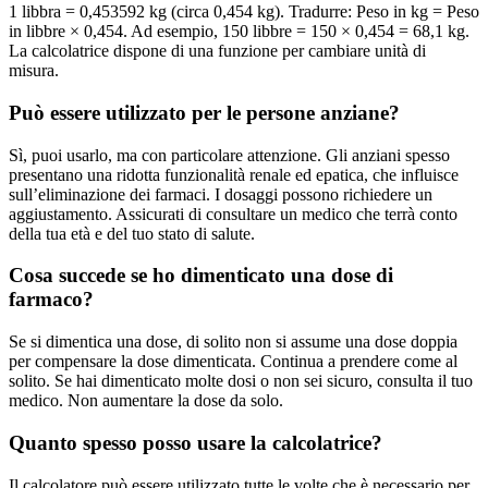
1 libbra = 0,453592 kg (circa 0,454 kg). Tradurre: Peso in kg = Peso
in libbre × 0,454. Ad esempio, 150 libbre = 150 × 0,454 = 68,1 kg.
La calcolatrice dispone di una funzione per cambiare unità di
misura.
Può essere utilizzato per le persone anziane?
Sì, puoi usarlo, ma con particolare attenzione. Gli anziani spesso
presentano una ridotta funzionalità renale ed epatica, che influisce
sull’eliminazione dei farmaci. I dosaggi possono richiedere un
aggiustamento. Assicurati di consultare un medico che terrà conto
della tua età e del tuo stato di salute.
Cosa succede se ho dimenticato una dose di
farmaco?
Se si dimentica una dose, di solito non si assume una dose doppia
per compensare la dose dimenticata. Continua a prendere come al
solito. Se hai dimenticato molte dosi o non sei sicuro, consulta il tuo
medico. Non aumentare la dose da solo.
Quanto spesso posso usare la calcolatrice?
Il calcolatore può essere utilizzato tutte le volte che è necessario per