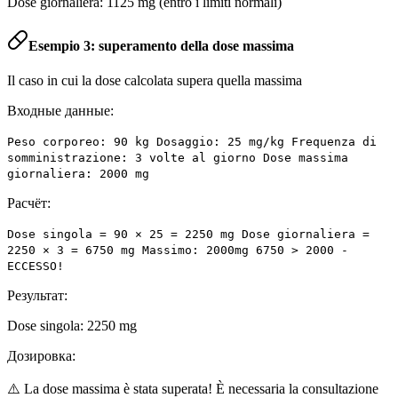
Dose giornaliera: 1125 mg (entro i limiti normali)
Esempio 3: superamento della dose massima
Il caso in cui la dose calcolata supera quella massima
Входные данные:
Peso corporeo: 90 kg Dosaggio: 25 mg/kg Frequenza di
somministrazione: 3 volte al giorno Dose massima
giornaliera: 2000 mg
Расчёт:
Dose singola = 90 × 25 = 2250 mg Dose giornaliera =
2250 × 3 = 6750 mg Massimo: 2000mg 6750 > 2000 -
ECCESSO!
Результат:
Dose singola: 2250 mg
Дозировка:
⚠️ La dose massima è stata superata! È necessaria la consultazione