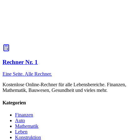
berechnen.
Ist es möglich, den Prozentsatz des Umsatzes zu
berechnen?
Ja, der Rechner eignet sich zur Berechnung von Steuern auf
Einnahmen, Provisionen, Rücklagen und anderen Transaktionen mit
Einnahmen.
Rechner Nr. 1
Eine Seite. Alle Rechner.
Kostenlose Online-Rechner für alle Lebensbereiche. Finanzen,
Mathematik, Bauwesen, Gesundheit und vieles mehr.
Kategorien
Finanzen
Auto
Mathematik
Leben
Konstruktion