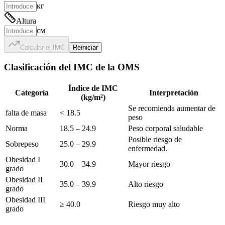
кг
Altura
см
Calcular el IMC
Reiniciar
Clasificación del IMC de la OMS
Índice de IMC
Categoría
Interpretación
(kg/m²)
Se recomienda aumentar de
falta de masa
< 18.5
peso
Norma
18.5 – 24.9
Peso corporal saludable
Posible riesgo de
Sobrepeso
25.0 – 29.9
enfermedad.
Obesidad I
30.0 – 34.9
Mayor riesgo
grado
Obesidad II
35.0 – 39.9
Alto riesgo
grado
Obesidad III
≥ 40.0
Riesgo muy alto
grado